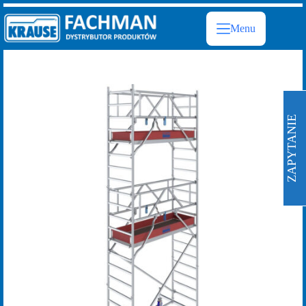
Przejdź
do
Menu
treści
ZAPYTANIE