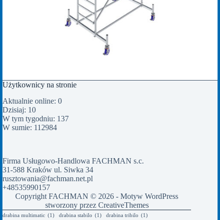
Użytkownicy na stronie
Aktualnie online: 0
Dzisiaj: 10
W tym tygodniu: 137
W sumie: 112984
Firma Usługowo-Handlowa FACHMAN s.c.
31-588 Kraków ul. Siwka 34
rusztowania@fachman.net.pl
+48535990157
Copyright FACHMAN © 2026 - Motyw WordPress
stworzony przez
CreativeThemes
drabina multimatic
(1)
drabina stabilo
(1)
drabina tribilo
(1)