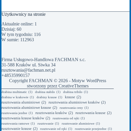
Użytkownicy na stronie
Aktualnie online: 1
Dzisiaj: 60
W tym tygodniu: 116
W sumie: 112963
Firma Usługowo-Handlowa FACHMAN s.c.
31-588 Kraków ul. Siwka 34
rusztowania@fachman.net.pl
+48535990157
Copyright FACHMAN © 2026 - Motyw WordPress
stworzony przez
CreativeThemes
drabina multimatic
(1)
drabina stabilo
(1)
drabina tribilo
(1)
krause
(2)
drabina w krakowie
(1)
drabiny krause
(1)
rusztowania aluminiowe
(2)
rusztowania aluminiowe kraków
(2)
rusztowania aluminiowe krause
(2)
rusztowania ceny
(1)
rusztowania kraków
(2)
rusztowania krause
(2)
rusztowania jezdne
(1)
rusztowania krause kraków
(2)
rusztowania od ręki
(1)
rusztowania ramowe
(1)
rusztowanie
(1)
rusztowanie aluminiowe
(1)
rusztowanie krause
(2)
rusztowanie od ręki
(1)
rusztowanie przejezdne
(1)