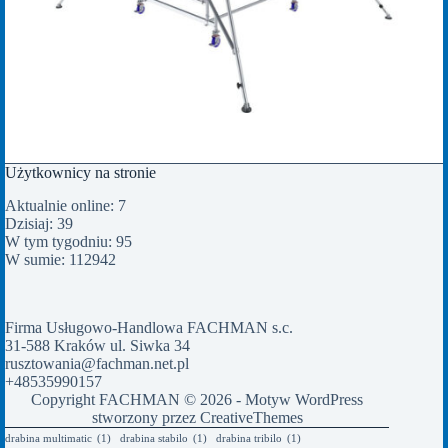
Użytkownicy na stronie
Aktualnie online: 7
Dzisiaj: 39
W tym tygodniu: 95
W sumie: 112942
Firma Usługowo-Handlowa FACHMAN s.c.
31-588 Kraków ul. Siwka 34
rusztowania@fachman.net.pl
+48535990157
Copyright FACHMAN © 2026 - Motyw WordPress
stworzony przez
CreativeThemes
drabina multimatic
(1)
drabina stabilo
(1)
drabina tribilo
(1)