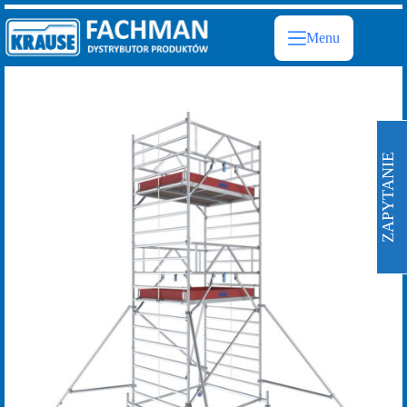
Przejdź
do
Menu
treści
ZAPYTANIE