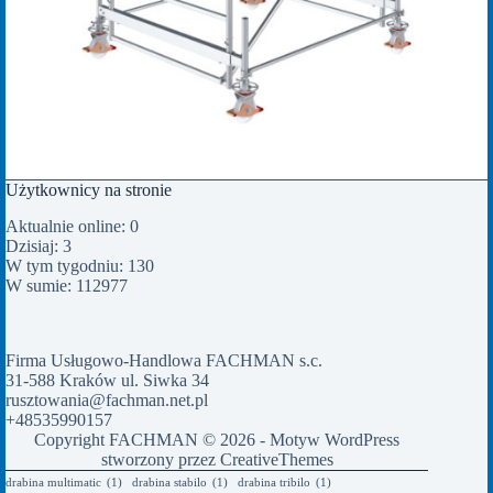
Użytkownicy na stronie
Aktualnie online: 0
Dzisiaj: 3
W tym tygodniu: 130
W sumie: 112977
Firma Usługowo-Handlowa FACHMAN s.c.
31-588 Kraków ul. Siwka 34
rusztowania@fachman.net.pl
+48535990157
Copyright FACHMAN © 2026 - Motyw WordPress
stworzony przez
CreativeThemes
drabina multimatic
(1)
drabina stabilo
(1)
drabina tribilo
(1)