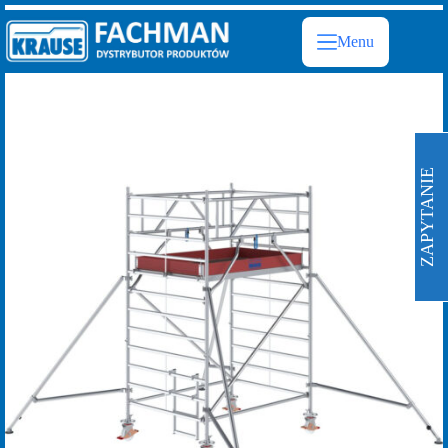
Przejdź
do
Menu
treści
ZAPYTANIE