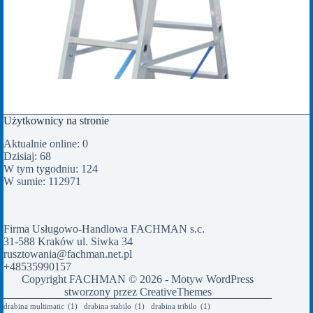
Użytkownicy na stronie
Aktualnie online: 0
Dzisiaj: 68
W tym tygodniu: 124
W sumie: 112971
Firma Usługowo-Handlowa FACHMAN s.c.
31-588 Kraków ul. Siwka 34
rusztowania@fachman.net.pl
+48535990157
Copyright FACHMAN © 2026 - Motyw WordPress
stworzony przez
CreativeThemes
drabina multimatic
(1)
drabina stabilo
(1)
drabina tribilo
(1)