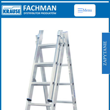
Przejdź
do
Menu
treści
ZAPYTANIE