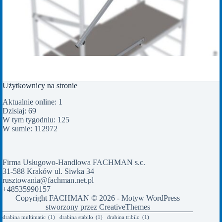
Użytkownicy na stronie
Aktualnie online: 1
Dzisiaj: 69
W tym tygodniu: 125
W sumie: 112972
Firma Usługowo-Handlowa FACHMAN s.c.
31-588 Kraków ul. Siwka 34
rusztowania@fachman.net.pl
+48535990157
Copyright FACHMAN © 2026 - Motyw WordPress
stworzony przez
CreativeThemes
drabina multimatic
(1)
drabina stabilo
(1)
drabina tribilo
(1)