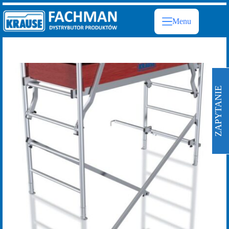
Przejdź
do
Menu
treści
ZAPYTANIE