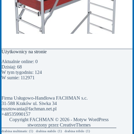
Użytkownicy na stronie
Aktualnie online: 0
Dzisiaj: 68
W tym tygodniu: 124
W sumie: 112971
Firma Usługowo-Handlowa FACHMAN s.c.
31-588 Kraków ul. Siwka 34
rusztowania@fachman.net.pl
+48535990157
Copyright FACHMAN © 2026 - Motyw WordPress
stworzony przez
CreativeThemes
drabina multimatic
(1)
drabina stabilo
(1)
drabina tribilo
(1)