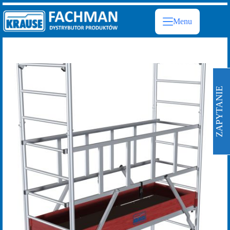
Przejdź
do
Menu
treści
ZAPYTANIE