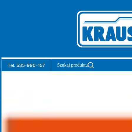
Przejdź
do
treści
Tel. 535-990-157
Szukaj produktu