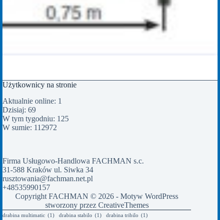
Użytkownicy na stronie
Aktualnie online: 1
Dzisiaj: 69
W tym tygodniu: 125
W sumie: 112972
Firma Usługowo-Handlowa FACHMAN s.c.
31-588 Kraków ul. Siwka 34
rusztowania@fachman.net.pl
+48535990157
Copyright FACHMAN © 2026 - Motyw WordPress
stworzony przez
CreativeThemes
drabina multimatic
(1)
drabina stabilo
(1)
drabina tribilo
(1)