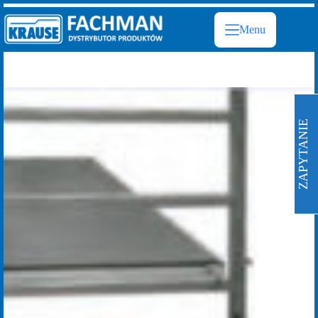
Przejdź
do
Menu
treści
ZAPYTANIE