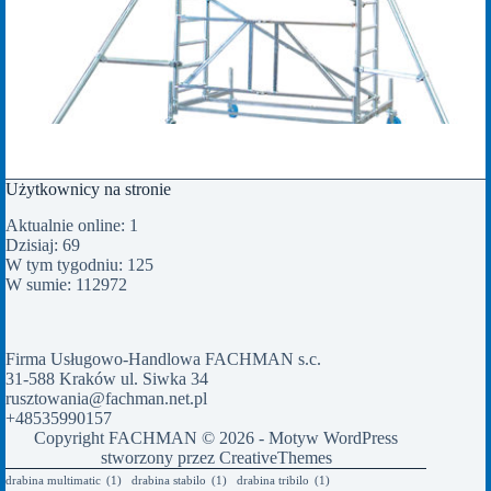
Użytkownicy na stronie
Aktualnie online: 1
Dzisiaj: 69
W tym tygodniu: 125
W sumie: 112972
Firma Usługowo-Handlowa FACHMAN s.c.
31-588 Kraków ul. Siwka 34
rusztowania@fachman.net.pl
+48535990157
Copyright FACHMAN © 2026 - Motyw WordPress
stworzony przez
CreativeThemes
drabina multimatic
(1)
drabina stabilo
(1)
drabina tribilo
(1)