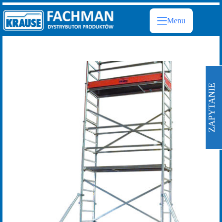
Przejdź
do
Menu
treści
ZAPYTANIE